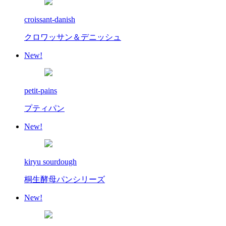
croissant-danish
クロワッサン＆デニッシュ
New!
petit-pains
プティパン
New!
kiryu sourdough
桐生酵母パンシリーズ
New!