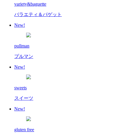
variety&baguette
バラエティ＆バゲット
New!
pullman
プルマン
New!
sweets
スイーツ
New!
gluten free