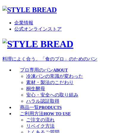
企業情報
公式オンラインストア
料理によく合う、「食のプロ」のためのパン
プロ専用のパン
ABOUT
冷凍パンの常識が変わった
素材・製法のこだわり
桐生酵母
安心・安全への取り組み
ハラル認証取得
商品一覧
PRODUCTS
ご利用方法
HOW TO USE
ご注文の流れ
リベイク方法
よくあるご質問