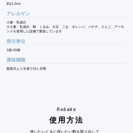
約11.2cm
アレルゲン
小麦・乳成分
※小麦、乳成分、卵、くるみ、大豆、ごま、オレンジ、バナナ、りんご、アーモ
ンドを使用した設備で製造しています
発注単位
1袋=15個
賞味期限
製造日より冷凍で13ヶ月間
Rebake
使用方法
使いたいときに使いたい数を取り出して、