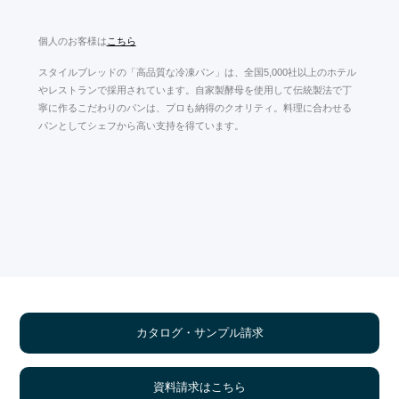
個人のお客様は
こちら
スタイルブレッドの「高品質な冷凍パン」は、全国5,000社以上のホテル
やレストランで採用されています。自家製酵母を使用して伝統製法で丁
寧に作るこだわりのパンは、プロも納得のクオリティ。料理に合わせる
パンとしてシェフから高い支持を得ています。
カタログ・サンプル請求
資料請求はこちら