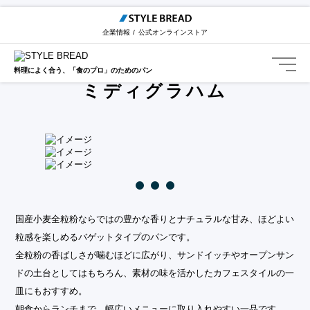
STYLE BREAD TOP
カテゴリー一覧
ミディグラハム
企業情報
公式オンラインストア
Midi Graham
料理によく合う、「食のプロ」のためのパン
ミディグラハム
国産小麦全粒粉ならではの豊かな香りとナチュラルな甘み、ほどよい
粒感を楽しめるバゲットタイプのパンです。
全粒粉の香ばしさが噛むほどに広がり、サンドイッチやオープンサン
ドの土台としてはもちろん、素材の味を活かしたカフェスタイルの一
皿にもおすすめ。
朝食からランチまで、幅広いメニューに取り入れやすい一品です。