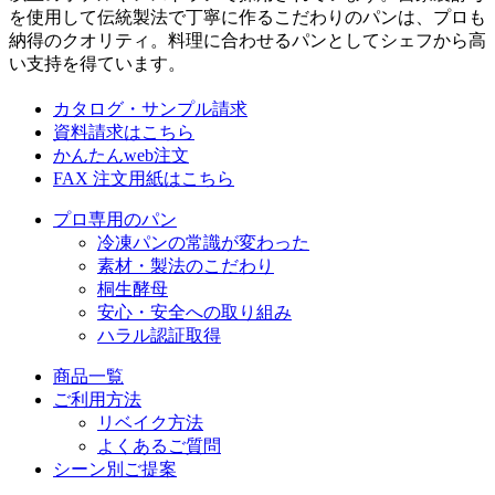
を使用して伝統製法で丁寧に作るこだわりのパンは、プロも
納得のクオリティ。料理に合わせるパンとしてシェフから高
い支持を得ています。
カタログ・サンプル請求
資料請求はこちら
かんたんweb注文
FAX 注文用紙はこちら
プロ専用のパン
冷凍パンの常識が変わった
素材・製法のこだわり
桐生酵母
安心・安全への取り組み
ハラル認証取得
商品一覧
ご利用方法
リベイク方法
よくあるご質問
シーン別ご提案