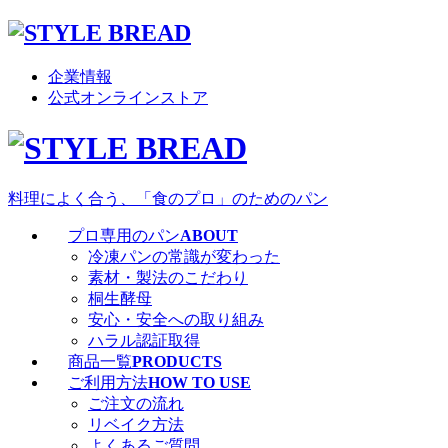
企業情報
公式オンラインストア
料理によく合う、「食のプロ」のためのパン
プロ専用のパン
ABOUT
冷凍パンの常識が変わった
素材・製法のこだわり
桐生酵母
安心・安全への取り組み
ハラル認証取得
商品一覧
PRODUCTS
ご利用方法
HOW TO USE
ご注文の流れ
リベイク方法
よくあるご質問