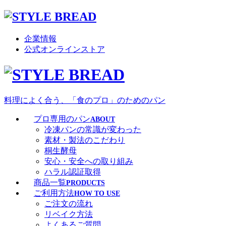
企業情報
公式オンラインストア
料理によく合う、「食のプロ」のためのパン
プロ専用のパン
ABOUT
冷凍パンの常識が変わった
素材・製法のこだわり
桐生酵母
安心・安全への取り組み
ハラル認証取得
商品一覧
PRODUCTS
ご利用方法
HOW TO USE
ご注文の流れ
リベイク方法
よくあるご質問