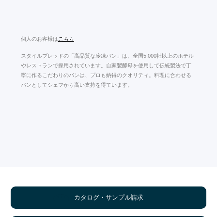
個人のお客様は
こちら
スタイルブレッドの「高品質な冷凍パン」は、全国5,000社以上のホテル
やレストランで採用されています。自家製酵母を使用して伝統製法で丁
寧に作るこだわりのパンは、プロも納得のクオリティ。料理に合わせる
パンとしてシェフから高い支持を得ています。
カタログ・サンプル請求