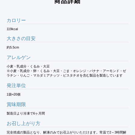
商品詳細
カロリー
119kcal
大きさの目安
約5.5cm
アレルゲン
小麦・乳成分・くるみ・大豆
※小麦・乳成分・卵・くるみ・大豆・ごま・オレンジ・バナナ・アーモンド・ゼ
ラチン・りんご・マカダミアナッツ・ピスタチオを含む製品を製造しています
発注単位
1袋=20個
賞味期限
製造日より冷凍で6ヶ月間
お召し上がり方
完全焼成の製品となり、解凍のみでお召上がりいただけます。常温で2～3時間解