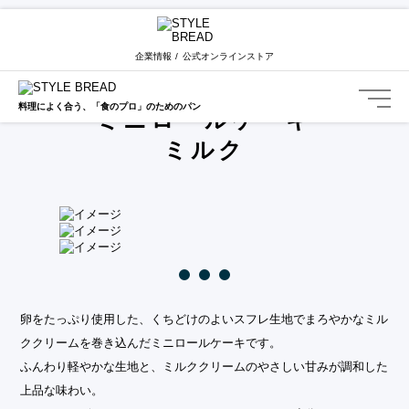
STYLE BREAD TOP
カテゴリー一覧
ミニロールケーキ
ミルク
企業情報
公式オンラインストア
Mini Roll Cake Milk
料理によく合う、「食のプロ」のためのパン
ミニロールケーキ
ミルク
卵をたっぷり使用した、くちどけのよいスフレ生地でまろやかなミル
ククリームを巻き込んだミニロールケーキです。
ふんわり軽やかな生地と、ミルククリームのやさしい甘みが調和した
上品な味わい。