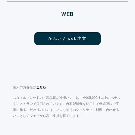
WEB
かんたんweb注文
個人のお客様は
こちら
スタイルブレッドの「高品質な冷凍パン」は、全国5,000社以上のホテル
やレストランで採用されています。自家製酵母を使用して伝統製法で丁
寧に作るこだわりのパンは、プロも納得のクオリティ。料理に合わせる
パンとしてシェフから高い支持を得ています。