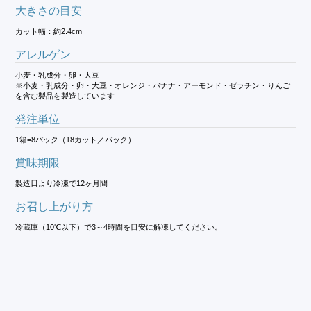
大きさの目安
カット幅：約2.4cm
アレルゲン
小麦・乳成分・卵・大豆
※小麦・乳成分・卵・大豆・オレンジ・バナナ・アーモンド・ゼラチン・りんご
を含む製品を製造しています
発注単位
1箱=8パック（18カット／パック）
賞味期限
製造日より冷凍で12ヶ月間
お召し上がり方
冷蔵庫（10℃以下）で3～4時間を目安に解凍してください。