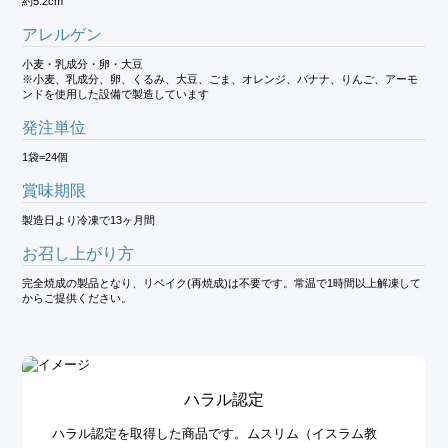
約5.2cm
アレルゲン
小麦・乳成分・卵・大豆
※小麦、乳成分、卵、くるみ、大豆、ごま、オレンジ、バナナ、りんご、アーモ
ンドを使用した設備で製造しています
発注単位
1袋=24個
賞味期限
製造日より冷凍で13ヶ月間
お召し上がり方
完全焼成の製品となり、リベイク(再焼成)は不要です。常温で1時間以上解凍して
からご提供ください。
ハラル認定
ハラル認定を取得した商品です。ムスリム（イスラム教