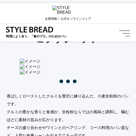
STYLE BREAD TOP
カテゴリー一覧
コンプレ・ノア
企業情報
公式オンラインストア
Complet aux noix
料理によく合う、「食のプロ」のためのパン
コンプレ・ノア
香ばしくローストしたクルミを贅沢に練り込んだ、小麦全粒粉のパン
です。
クルミの豊かな香りと食感が、全粒粉ならではの風味と調和し、噛む
ほどに素材の旨みが広がります。
チーズの盛り合わせやワインとのペアリング、コース料理のパン皿な
ど、上質な食事シーンを引き立てる一品です。