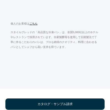
個人のお客様は
こちら
スタイルブレッドの「高品質な冷凍パン」は、全国5,000社以上のホテル
やレストランで採用されています。自家製酵母を使用して伝統製法で丁
寧に作るこだわりのパンは、プロも納得のクオリティ。料理に合わせる
パンとしてシェフから高い支持を得ています。
カタログ・サンプル請求