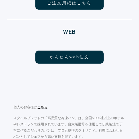
ご注文用紙はこちら
WEB
かんたんweb注文
個人のお客様は
こちら
スタイルブレッドの「高品質な冷凍パン」は、全国5,000社以上のホテル
やレストランで採用されています。自家製酵母を使用して伝統製法で丁
寧に作るこだわりのパンは、プロも納得のクオリティ。料理に合わせる
パンとしてシェフから高い支持を得ています。