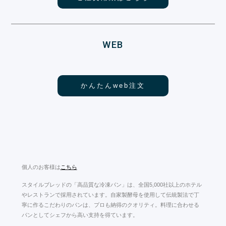
WEB
かんたんweb注文
個人のお客様は
こちら
スタイルブレッドの「高品質な冷凍パン」は、全国5,000社以上のホテル
やレストランで採用されています。自家製酵母を使用して伝統製法で丁
寧に作るこだわりのパンは、プロも納得のクオリティ。料理に合わせる
パンとしてシェフから高い支持を得ています。