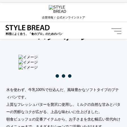
STYLE BREAD TOP
カテゴリー一覧
パン・オ・レ
企業情報
公式オンラインストア
Pain au lait
料理によく合う、「食のプロ」のためのパン
パン・オ・レ
水を使わず、牛乳100%で仕込んだ、風味豊かなソフトタイプのプテ
ィパンです。
上質なフレッシュバターを贅沢に使用し、ミルクの自然な甘みとバタ
ーの芳醇なコクが広がる、上品な味わいに仕上げました。
朝食ビュッフェの定番アイテムから、お子さまを含む幅広い世代向け
のメニューまで、さまざまなシーンでご活用いただけます。