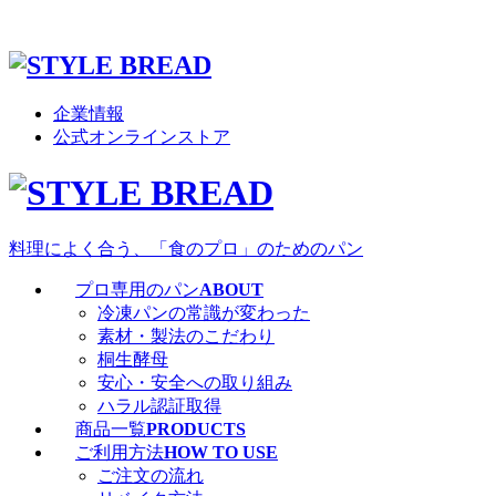
企業情報
公式オンラインストア
料理によく合う、「食のプロ」のためのパン
プロ専用のパン
ABOUT
冷凍パンの常識が変わった
素材・製法のこだわり
桐生酵母
安心・安全への取り組み
ハラル認証取得
商品一覧
PRODUCTS
ご利用方法
HOW TO USE
ご注文の流れ