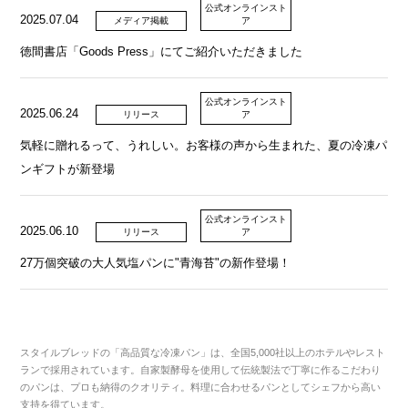
公式オンラインスト
2025.07.04
メディア掲載
ア
徳間書店「Goods Press」にてご紹介いただきました
公式オンラインスト
2025.06.24
リリース
ア
気軽に贈れるって、うれしい。お客様の声から生まれた、夏の冷凍パ
ンギフトが新登場
公式オンラインスト
2025.06.10
リリース
ア
27万個突破の大人気塩パンに"青海苔"の新作登場！
スタイルブレッドの「高品質な冷凍パン」は、全国5,000社以上のホテルやレスト
ランで採用されています。自家製酵母を使用して伝統製法で丁寧に作るこだわり
のパンは、プロも納得のクオリティ。料理に合わせるパンとしてシェフから高い
支持を得ています。