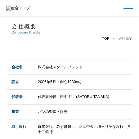
会社概要
Corporate Profile
TOP
会社概要
会社名
株式会社スタイルブレッド
設立
2006年5月（創立1930年）
代表者
代表取締役 田中 知 (SATORU TANAKA)
事業
パンの製造・販売
取引銀行
群馬銀行、みずほ銀行、商工中金、埼玉りそな銀行、八
十二銀行