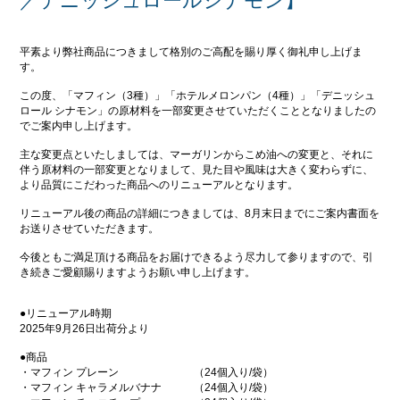
／デニッシュロールシナモン】
平素より弊社商品につきまして格別のご高配を賜り厚く御礼申し上げま
す。
この度、「マフィン（3種）」「ホテルメロンパン（4種）」「デニッシュ
ロール シナモン」の原材料を一部変更させていただくこととなりましたの
でご案内申し上げます。
主な変更点といたしましては、マーガリンからこめ油への変更と、それに
伴う原材料の一部変更となりまして、見た目や風味は大きく変わらずに、
より品質にこだわった商品へのリニューアルとなります。
リニューアル後の商品の詳細につきましては、8月末日までにご案内書面を
お送りさせていただきます。
今後ともご満足頂ける商品をお届けできるよう尽力して参りますので、引
き続きご愛顧賜りますようお願い申し上げます。
●リニューアル時期
2025年9月26日出荷分より
●商品
・マフィン プレーン （24個入り/袋）
・マフィン キャラメルバナナ （24個入り/袋）