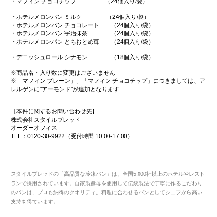
・マフィン チョコチップ （24個入り/袋）
・ホテルメロンパン ミルク （24個入り/袋）
・ホテルメロンパン チョコレート （24個入り/袋）
・ホテルメロンパン 宇治抹茶 （24個入り/袋）
・ホテルメロンパン とちおとめ苺 （24個入り/袋）
・デニッシュロール シナモン （18個入り/袋）
※商品名・入り数に変更はございません
※「マフィン プレーン」、「マフィン チョコチップ」につきましては、ア
レルゲンに"アーモンド"が追加となります
【本件に関するお問い合わせ先】
株式会社スタイルブレッド
オーダーオフィス
TEL：
0120-30-9922
（受付時間 10:00-17:00）
スタイルブレッドの「高品質な冷凍パン」は、全国5,000社以上のホテルやレスト
ランで採用されています。自家製酵母を使用して伝統製法で丁寧に作るこだわり
のパンは、プロも納得のクオリティ。料理に合わせるパンとしてシェフから高い
支持を得ています。