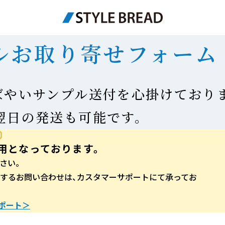
ルお取り寄せ
フォーム
ばやいサンプル送付を心掛けておりま
翌日の発送も可能です。
用となっております。
さい。
する​お問い​合わせは、​カスタ
マー
サ
ポー
トにて​承ってお
ポート＞