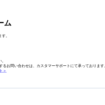
ーム
ます。
い。
る​お問い​合わせは、​カスタ
マー
サ
ポー
トにて​承っております
ト＞