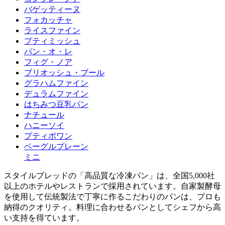
バゲッティーヌ
フォカッチャ
ライスファイン
プティミッシュ
パン・オ・レ
フィグ・ノア
ブリオッシュ・ブール
グラハムファイン
デュラムファイン
はちみつ豆乳パン
ナチュール
ハニーソイ
プティポワン
ベーグルプレーン
ミニ
スタイルブレッドの「高品質な冷凍パン」は、全国5,000社
以上のホテルやレストランで採用されています。自家製酵母
を使用して伝統製法で丁寧に作るこだわりのパンは、プロも
納得のクオリティ。料理に合わせるパンとしてシェフから高
い支持を得ています。