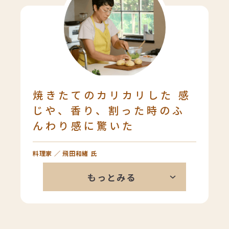
をするきっかけになりました。スタ
イルブレッドのパンは、乳児期の咀
嚼を促すためのほどよい噛み応えが
あり、噛む習慣の獲得につながって
います。また、乳・卵アレルギーの
子どもたちも食べられるのも魅力の1
つだと思います。
焼きたてのカリカリした 感
じや、香り、割った時のふ
んわり感に驚いた
料理家 ／ 飛田和緒 氏
余計なことをしていない感じが私は
もっとみる
本当に好き。ベーカリーのパンとは
違い、スタイルブレッドは私の中で
別枠かな。この焼きたては、ただた
だトースターで焼いたからじゃない