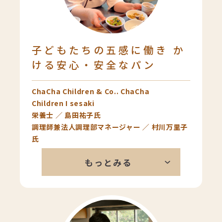
美味しいじゃないですか。それと同
じで、スタイルブレッドのパンは主
張が強すぎないところが僕は結構気
に入っています。
子どもたちの五感に働き か
ける安心・安全なパン
ChaCha Children & Co.. ChaCha
Children I sesaki
栄養士 ／ 島田祐子氏
調理師兼法人調理部マネージャー ／ 村川万里子
氏
私たちは子どもたちの五感に働きか
もっとみる
けることを食育の柱にしています。
園で焼きたてのパンを提供すること
で、パンの香りを楽しむことがで
き、子どもたちが五感を使って食事