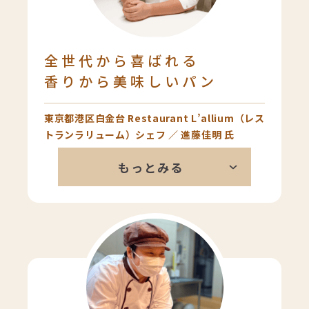
全世代から喜ばれる
香りから美味しいパン
東京都港区白金台 Restaurant L’allium（レス
トランラリューム）シェフ ／ 進藤佳明 氏
日本人に合うパンをちゃんと作られ
もっとみる
ているなと思います。粉の香りも良
いですし、中の密度も丁度良い。中
はもっちり皮はパリッとしている食
感のコントラストは、レストランの
お客様にもすごく気に入っていただ
いています。普通においしいおかず
を食べる時は、やっぱり白米の方が