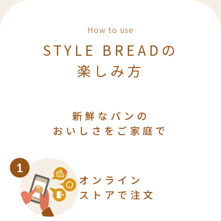
んだよって、強く言いたい。すっと自
然に入ってくるような、飾りすぎて
How to use
いない味。かといってそれだけで寂
STYLE BREADの
しいわけじゃなくて、ちょっとした
おかずと合わせても美味しいし。娘
楽しみ方
のお弁当にも良く持たせてました。
新鮮なパンの
おいしさをご家庭で
1
オンライン
ストアで注文